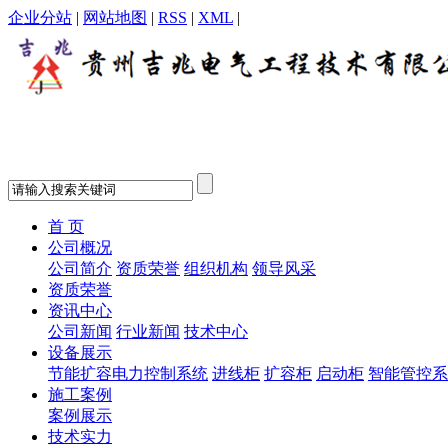
企业分站
|
网站地图
|
RSS
|
XML
|
首 页
公司概况
公司简介
资质荣誉
组织机构
领导风采
资质荣誉
资讯中心
公司新闻
行业新闻
技术中心
设备展示
节能扩容电力控制系统
进线柜
扩容柜
启动柜
智能管控系
施工案例
案例展示
技术实力