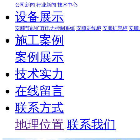
公司新闻
行业新闻
技术中心
设备展示
安顺节能扩容电力控制系统
安顺进线柜
安顺扩容柜
安顺
施工案例
案例展示
技术实力
在线留言
联系方式
地理位置
联系我们