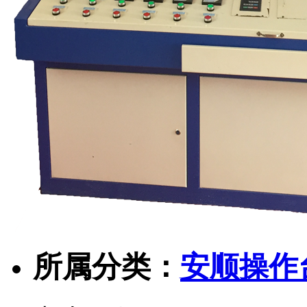
所属分类：
安顺操作