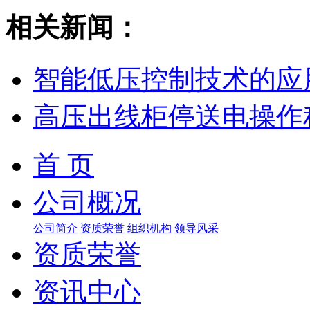
相关新闻：
智能低压控制技术的应
高压出线柜停送电操作
首 页
公司概况
公司简介
资质荣誉
组织机构
领导风采
资质荣誉
资讯中心