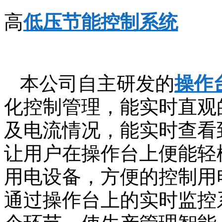
高
低压节能控制系统
本公司自主研发的
操作
化控制管理，能实时直观
及电流情况，能实时查看
让用户在操作台上便能轻
用电设备，方便的控制用
通过操作台上的实时监控