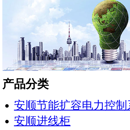
产品分类
安顺节能扩容电力控制
安顺进线柜