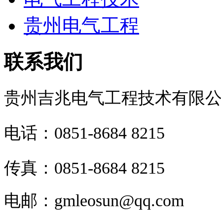
贵州电气工程
联系我们
贵州吉兆电气工程技术有限
电话：0851-8684 8215
传真：0851-8684 8215
电邮：
gmleosun@qq.com