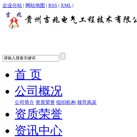
企业分站
|
网站地图
|
RSS
|
XML
|
首 页
公司概况
公司简介
资质荣誉
组织机构
领导风采
资质荣誉
资讯中心