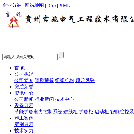
企业分站
|
网站地图
|
RSS
|
XML
|
首 页
公司概况
公司简介
资质荣誉
组织机构
领导风采
资质荣誉
资讯中心
公司新闻
行业新闻
技术中心
设备展示
节能扩容电力控制系统
进线柜
扩容柜
启动柜
智能管控系
施工案例
案例展示
技术实力