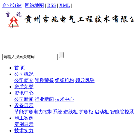
企业分站
|
网站地图
|
RSS
|
XML
|
首 页
公司概况
公司简介
资质荣誉
组织机构
领导风采
资质荣誉
资讯中心
公司新闻
行业新闻
技术中心
设备展示
节能扩容电力控制系统
进线柜
扩容柜
启动柜
智能管控系
施工案例
案例展示
技术实力